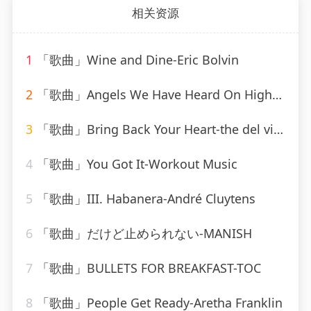
相关资源
1
「歌曲」Wine and Dine-Eric Bolvin
2
「歌曲」Angels We Have Heard On High-Mitchell Cardenas
3
「歌曲」Bring Back Your Heart-the del vikings
4
「歌曲」You Got It-Workout Music
5
「歌曲」III. Habanera-André Cluytens
6
「歌曲」だけど止められない-MANISH
7
「歌曲」BULLETS FOR BREAKFAST-TOC
8
「歌曲」People Get Ready-Aretha Franklin