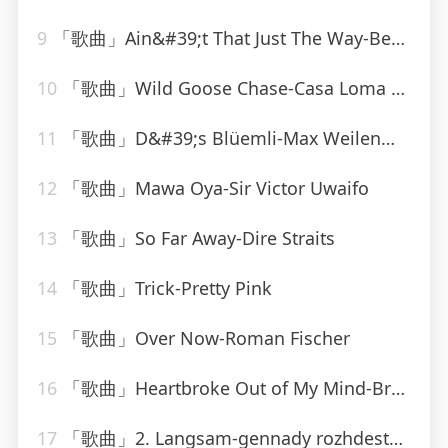
9
「歌曲」Ain&#39;t That Just The Way-Best Of Hits (最佳点击率)
10
「歌曲」Wild Goose Chase-Casa Loma Orchestra
11
「歌曲」D&#39;s Blüemli-Max Weilenmann Mit Seinen Volksmusikanten
12
「歌曲」Mawa Oya-Sir Victor Uwaifo
13
「歌曲」So Far Away-Dire Straits
14
「歌曲」Trick-Pretty Pink
15
「歌曲」Over Now-Roman Fischer
16
「歌曲」Heartbroke Out of My Mind-Brooks & Dunn
17
「歌曲」2. Langsam-gennady rozhdestvensky、jean martinon、Paris Conservatoire Orchestra