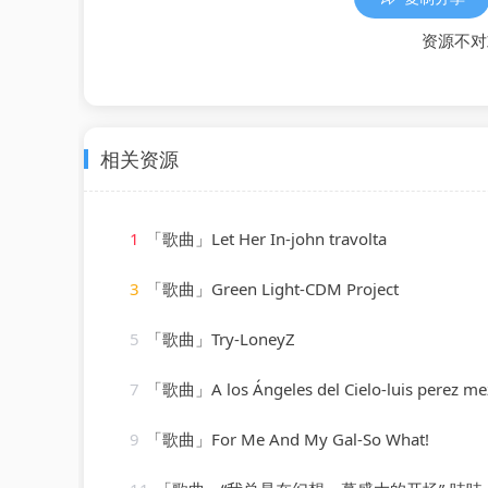
资源不对
相关资源
1
「歌曲」Let Her In-john travolta
3
「歌曲」Green Light-CDM Project
5
「歌曲」Try-LoneyZ
7
「歌曲」A los Ángeles del Cielo-luis perez me
9
「歌曲」For Me And My Gal-So What!