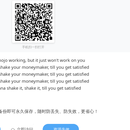
手机扫一扫打开
jo working, but it just won't work on you
hake your moneymaker, till you get satisfied
hake your moneymaker, till you get satisfied
hake your moneymaker, till you get satisfied
a shake it, shake it, till you get satisfied
备份即可永久保存，随时防丢失、防失效，更省心！
立即访问
资源失效