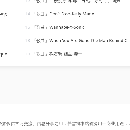
12
「歌曲」西楼别序-李郝、再见、苏可可、圈妹
νης
14
「歌曲」Don't Stop-Kelly Marie
16
「歌曲」Wannabe-X-Sonic
18
「歌曲」When You Are Gone-The Man Behind C
s Stile
20
「歌曲」碣石调·幽兰-龚一
资源仅供学习交流、信息分享之用，若需将本站资源用于商业用途，