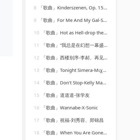
8
「歌曲」Kinderszenen, Op. 15 XI. Fürchtenmachen-Brigitte Engerer
9
「歌曲」For Me And My Gal-So What!
10
「歌曲」Hot as Hell-drop the lime
11
「歌曲」“我总是在幻想一幕盛大的开场”-哇哇
12
「歌曲」西楼别序-李郝、再见、苏可可、圈妹
13
「歌曲」Tonight Simera-Μιχάλης Χατζηγιάννης
14
「歌曲」Don't Stop-Kelly Marie
15
「歌曲」道道道-张学友
16
「歌曲」Wannabe-X-Sonic
17
「歌曲」祝福-刘秀容、郑锦昌
18
「歌曲」When You Are Gone-The Man Behind C