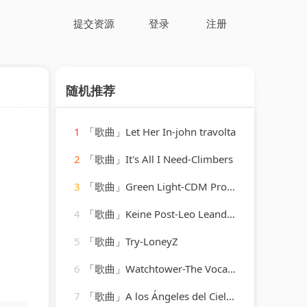
提交资源
登录
注册
随机推荐
1
「歌曲」Let Her In-john travolta
2
「歌曲」It's All I Need-Climbers
3
「歌曲」Green Light-CDM Project
4
「歌曲」Keine Post-Leo Leandros、Willy Hagara、Jost Wöhrmann
5
「歌曲」Try-LoneyZ
6
「歌曲」Watchtower-The Vocal Masters
7
「歌曲」A los Ángeles del Cielo-luis perez meza