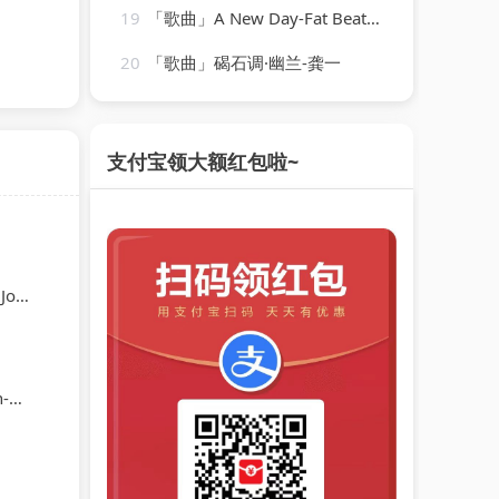
19
「歌曲」A New Day-Fat Beats、Butter Boutique、Chris Stile
20
「歌曲」碣石调·幽兰-龚一
支付宝领大额红包啦~
ann
er