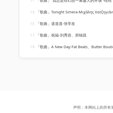
11
「歌曲」“我总是在幻想一幕盛大的开场”-哇哇
13
「歌曲」Tonight Simera-Μιχάλης Χατζηγιάν
15
「歌曲」道道道-张学友
17
「歌曲」祝福-刘秀容、郑锦昌
19
「歌曲」A New Day-Fat Beats、Butter Boutique、Chri
声明：本网站上的所有