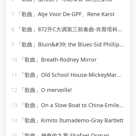
7
「歌曲」Atje Voor De-GPF、Rene Karst
8
「歌曲」872升C大调第三前奏曲-肖斯塔科维奇
9
「歌曲」Bluin&#39; the Blues-Sid Phillips、Geraldo Orchestra、His Band
10
「歌曲」Breath-Rodney Mirror
11
「歌曲」Old School House-MickeyMar、CardioMixes Fitness
12
「歌曲」O merveille!
13
「歌曲」On a Slow Boat to China-Emile Ford & The Checkmates
14
「歌曲」Kimito Itumademo-Gray Bartlett
15
「歌曲」神奇的九寨-Shafaet Osman