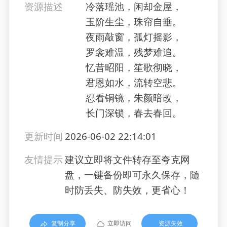
资源描述
冷落瑶池，闲却金屋，
玉阶生尘，珠帘自垂。
夜雨敲窗，孤灯摇影，
罗衾难温，残梦难追。
忆昔昭阳，笙歌彻晓，
君恩如水，流转空悲。
忍看铜镜，朱颜暗改，
长门深锁，春去春回。
更新时间
2026-06-02 22:14:01
友情提示
建议立即将文件转存至夸克网
盘，一键备份即可永久保存，随
时防丢失、防失效，更省心！
复制分享
立即访问
资源失效