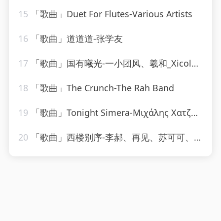
15
「歌曲」Duet For Flutes-Various Artists
16
「歌曲」道道道-张学友
17
「歌曲」国有曦光-一小团风、羲和_Xicole、洵风、之玄、孩子吃嘛找嘛去、公子祸水、颜柒CY、远平新、黄泊霖、浔漪Hazy
18
「歌曲」The Crunch-The Rah Band
19
「歌曲」Tonight Simera-Μιχάλης Χατζηγιάννης
20
「歌曲」西楼别序-李郝、再见、苏可可、圈妹