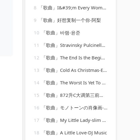
8
「歌曲」I&#39;m Every Woman-Karaoke Diamonds
9
「歌曲」好想复制一个你-阿梨
10
「歌曲」바램-윤준
11
「歌曲」Stravinsky Pulcinella, Suite, K34 III. Scherzino – Allegro – Andantino
12
「歌曲」The End Is the Beginning Is the End-Graham Blvd
13
「歌曲」Cold As Christmas-Elton John
14
「歌曲」The Worst Is Yet To Come-Merle Haggard、The Strangers
15
「歌曲」872升C大调第三前奏曲-肖斯塔科维奇
16
「歌曲」モノトーンの肖像画-山口百惠
17
「歌曲」My Little Lady-slim whitman
18
「歌曲」A Little Love-DJ Music