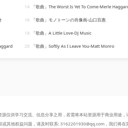
14
「歌曲」The Worst Is Yet To Come-Merle Haggard、The Stranger
奇
16
「歌曲」モノトーンの肖像画-山口百惠
18
「歌曲」A Little Love-DJ Music
aggard
20
「歌曲」Softly As I Leave You-Matt Monro
资源仅供学习交流、信息分享之用，若需将本站资源用于商业用途，
权或其他权益问题，请及时联系:
3162201930@qq.com
，我们将在