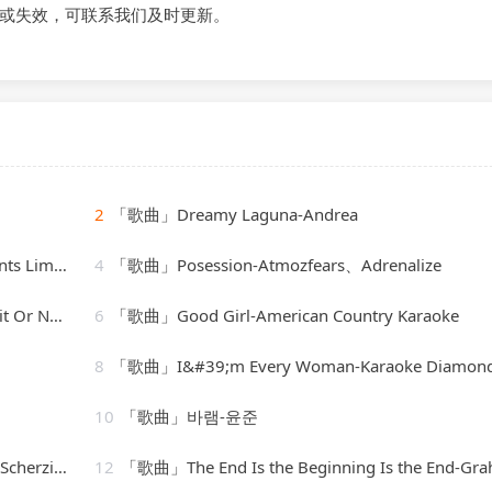
或失效，可联系我们及时更新。
2
「歌曲」Dreamy Laguna-Andrea
Limited
4
「歌曲」Posession-Atmozfears、Adrenalize
 Orchestra
6
「歌曲」Good Girl-American Country Karaoke
8
「歌曲」I&#39;m Every Woman-Karaoke Diamon
10
「歌曲」바램-윤준
– Andantino
12
「歌曲」The End Is the Beginning Is the End-Graham Bl