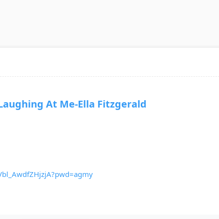
ughing At Me-Ella Fitzgerald
vVbl_AwdfZHjzjA?pwd=agmy