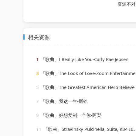
资源不对
相关资源
1
「歌曲」I Really Like You-Carly Rae Jepsen
3
「歌曲」The Look of Love-Zoom Entertainments 
5
「歌曲」The Greatest American Hero Believe it Or Not-Soundtrack & Theme
7
「歌曲」我这一生-斯铭
9
「歌曲」好想复制一个你-阿梨
11
「歌曲」Stravinsky Pulcinella, Suite, K34 III. Scherzino – Allegro 