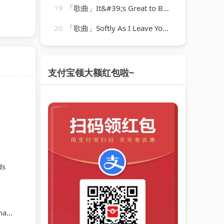
19
「歌曲」It&#39;s Great to Be Alive-Merle Haggard
20
「歌曲」Softly As I Leave You-Matt Monro
支付宝领大额红包啦~
ds
vd