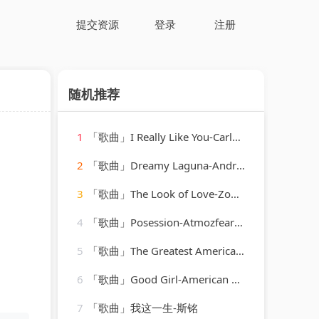
提交资源
登录
注册
随机推荐
1
「歌曲」I Really Like You-Carly Rae Jepsen
2
「歌曲」Dreamy Laguna-Andrea
3
「歌曲」The Look of Love-Zoom Entertainments Limited
4
「歌曲」Posession-Atmozfears、Adrenalize
5
「歌曲」The Greatest American Hero Believe it Or Not-Soundtrack & Theme Orchestra
6
「歌曲」Good Girl-American Country Karaoke
7
「歌曲」我这一生-斯铭