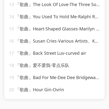
13
「歌曲」The Look Of Love-The Three Sounds
14
「歌曲」You Used To Hold Me-Ralphi Rosario
15
「歌曲」Heart-Shaped Glasses-Marilyn Manson
16
「歌曲」Susan Cries-Various Artists、Kahua Music Ltd、Matthew Loots、Matthew Prehn
17
「歌曲」Back Street Luv-curved air
18
「歌曲」爱不爱我-零点乐队
19
「歌曲」Bad For Me-Dee Dee Bridgewater
20
「歌曲」Hour Gin-Ovrin