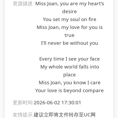
资源描述
Miss Joan, you are my heart's
desire
You set my soul on fire
Miss Joan, my love for you is
true
I'll never be without you
Every time I see your face
My whole world falls into
place
Miss Joan, you know I care
Your love is beyond compare
更新时间
2026-06-02 17:30:01
友情提示
建议立即将文件转存至UC网