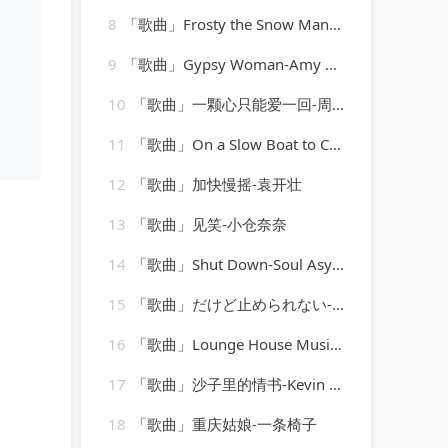
8
「歌曲」Frosty the Snow Man-Ella Fitzgerald(1)
9
「歌曲」Gypsy Woman-Amy Murphy
10
「歌曲」一颗心只能爱一回-周慧敏
11
「歌曲」On a Slow Boat to China-Emile Ford & The Checkmates
12
「歌曲」加快慢摇-袁开壮
13
「歌曲」见笑-小仓奈奈
14
「歌曲」Shut Down-Soul Asylum
15
「歌曲」だけど止められない-MANISH
16
「歌曲」Lounge House Music-Ibiza Chill Out Music Zone、Chill House Zone、House Music Dj、Chillout Lounge Music
17
「歌曲」沙子里的情书-Kevin Kern
18
「歌曲」重庆姑娘-一条椅子