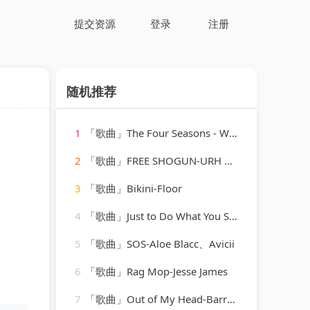
提交资源
登录
注册
随机推荐
1
「歌曲」The Four Seasons - Winter-albrecht mayer、The King's Singers
2
「歌曲」FREE SHOGUN-URH Hip Hop、Shogun
3
「歌曲」Bikini-Floor
4
「歌曲」Just to Do What You Said-Chuck Brown
5
「歌曲」SOS-Aloe Blacc、Avicii
6
「歌曲」Rag Mop-Jesse James
7
「歌曲」Out of My Head-Barry Obzee