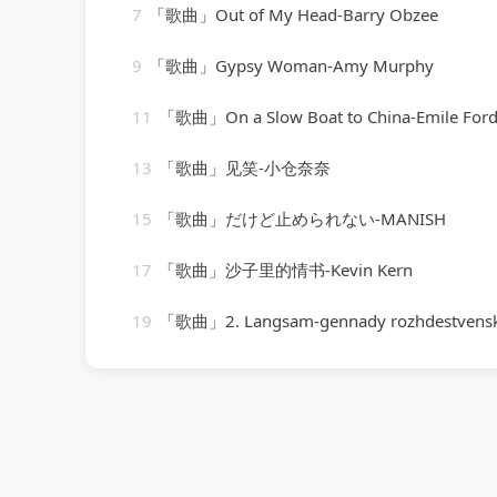
7
「歌曲」Out of My Head-Barry Obzee
9
「歌曲」Gypsy Woman-Amy Murphy
11
「歌曲」On a Slow Boat to China-Emile Ford & The Ch
13
「歌曲」见笑-小仓奈奈
15
「歌曲」だけど止められない-MANISH
17
「歌曲」沙子里的情书-Kevin Kern
19
「歌曲」2. Langsam-gennady rozhdestvensky、jean martinon、Paris Conservatoir