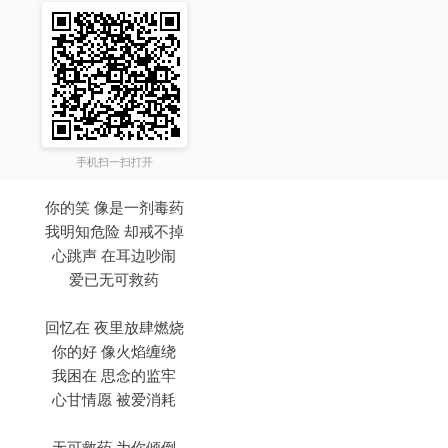
手机扫一扫打开
你的笑 像是一剂毒药
我明知危险 却戒不掉
心跳声 在耳边吵闹
爱已无可救药
回忆在 夜里放肆燃烧
你的好 像火焰缠绕
我困在 思念的监牢
心甘情愿 被爱消耗
无可救药 为你倾倒