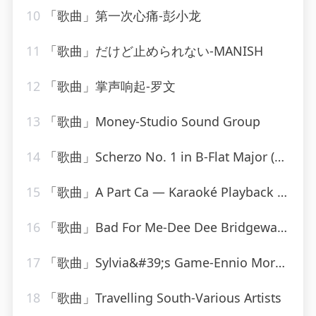
10
「歌曲」第一次心痛-彭小龙
11
「歌曲」だけど止められない-MANISH
12
「歌曲」掌声响起-罗文
13
「歌曲」Money-Studio Sound Group
14
「歌曲」Scherzo No. 1 in B-Flat Major (Posthumous) D.593-Paul de Conne、Peter Phillips
15
「歌曲」A Part Ca — Karaoké Playback Instrumental — Rendu Célèbre Par Jacques Dutronc-Karaoke
16
「歌曲」Bad For Me-Dee Dee Bridgewater
17
「歌曲」Sylvia&#39;s Game-Ennio Morricone
18
「歌曲」Travelling South-Various Artists