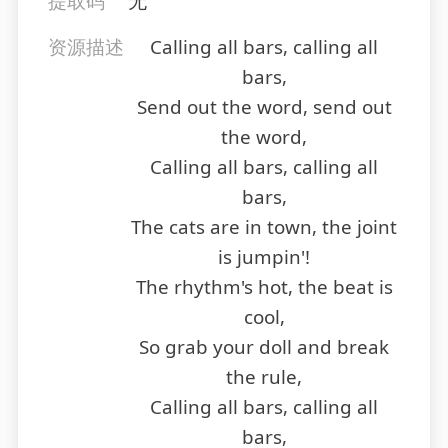
提取码
无
资源描述
Calling all bars, calling all
bars,
Send out the word, send out
the word,
Calling all bars, calling all
bars,
The cats are in town, the joint
is jumpin'!
The rhythm's hot, the beat is
cool,
So grab your doll and break
the rule,
Calling all bars, calling all
bars,