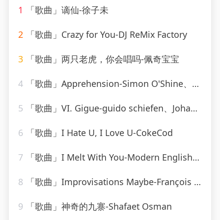
1
「歌曲」谪仙-徐子未
2
「歌曲」Crazy for You-DJ ReMix Factory
3
「歌曲」两只老虎，你会唱吗-佩奇宝宝
4
「歌曲」Apprehension-Simon O'Shine、Sergey Nevone
5
「歌曲」VI. Gigue-guido schiefen、Johann Sebastian Bach
6
「歌曲」I Hate U, I Love U-CokeCod
7
「歌曲」I Melt With You-Modern English_20260806_093842
8
「歌曲」Improvisations Maybe-François Joel Thiollier
9
「歌曲」神奇的九寨-Shafaet Osman