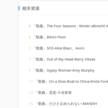
相关资源
1
「歌曲」The Four Seasons - Winter-albrecht mayer、The King'
3
「歌曲」Bikini-Floor
5
「歌曲」SOS-Aloe Blacc、Avicii
7
「歌曲」Out of My Head-Barry Obzee
9
「歌曲」Gypsy Woman-Amy Murphy
11
「歌曲」On a Slow Boat to China-Emile Ford & The Ch
13
「歌曲」见笑-小仓奈奈
15
「歌曲」だけど止められない-MANISH