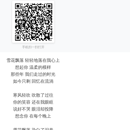
手机扫一扫打开
雪花飘落 轻轻地落在我心上
想起你 温柔的模样
那些年 我们走过的时光
如今只剩 回忆在流淌
寒风轻吹 吹散了过往
你的笑容 还在我眼眶
说好不哭 眼泪却投降
想念你 在每个晚上
雪花飘落 染白了旧巷