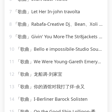
7
「歌曲」Let Her In-john travolta
8
「歌曲」Rabafa-Creative Dj、Bean、Xoli Da Poet、Candice
9
「歌曲」Givin' You More-The Str8jackets & Sam Obernik、Tyree Cooper、The Str8jackets
10
「歌曲」Bello e impossibile-Studio Sound Group
11
「歌曲」We Were Young-Gareth Emery、Alex & Sierra
12
「歌曲」龙船调-刘家宜
13
「歌曲」你的酒馆对我打了烊-余又
14
「歌曲」I-Berliner Barock Solisten
15
「歌曲」On the Good Ship Lollipop-秀兰·邓波儿_20260806_093615