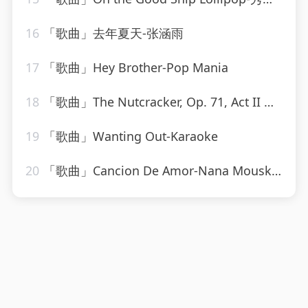
16
「歌曲」去年夏天-张涵雨
17
「歌曲」Hey Brother-Pop Mania
18
「歌曲」The Nutcracker, Op. 71, Act II Dance of the Sugar Plum Fairy-Mayfair Philharmonic Orchestra
19
「歌曲」Wanting Out-Karaoke
20
「歌曲」Cancion De Amor-Nana Mouskouri