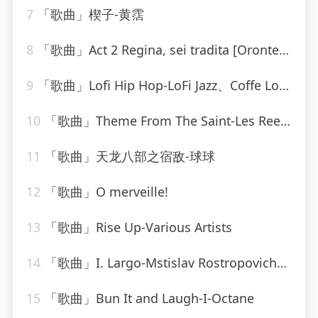
7
「歌曲」楔子-黄霑
8
「歌曲」Act 2 Regina, sei tradita [Oronte, Alcina]-william christie
9
「歌曲」Lofi Hip Hop-LoFi Jazz、Coffe Lofi、Sleepy Lofi Vibes、Chill LoFi Cafe
10
「歌曲」Theme From The Saint-Les Reed Brass
11
「歌曲」天龙八部之宿敌-球球
12
「歌曲」O merveille!
13
「歌曲」Rise Up-Various Artists
14
「歌曲」I. Largo-Mstislav Rostropovich、Boston Symphony Orchestra、小澤征爾
15
「歌曲」Bun It and Laugh-I-Octane