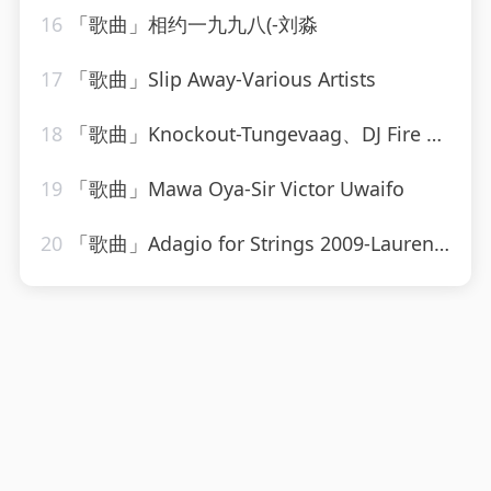
16
「歌曲」相约一九九八(-刘淼
17
「歌曲」Slip Away-Various Artists
18
「歌曲」Knockout-Tungevaag、DJ Fire House
19
「歌曲」Mawa Oya-Sir Victor Uwaifo
20
「歌曲」Adagio for Strings 2009-Laurent Wolf