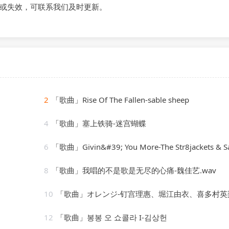
或失效，可联系我们及时更新。
2
「歌曲」Rise Of The Fallen-sable sheep
i
4
「歌曲」塞上铁骑-迷宫蝴蝶
6
「歌曲」Givin&#39; You More-The Str8jackets & Sam Obernik、Tyree Cooper、The Str8jacke
8
「歌曲」我唱的不是歌是无尽的心痛-魏佳艺.wav
10
「歌曲」オレンジ-钉宫理惠、堀江由衣、喜多村英
12
「歌曲」봉봉 오 쇼콜라 I-김상헌