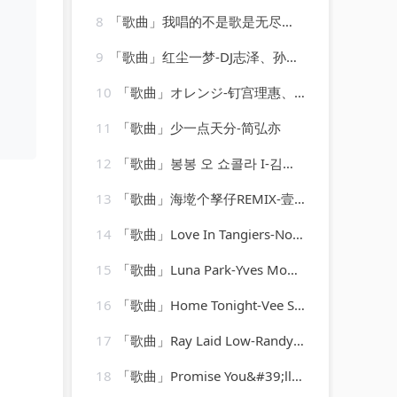
8
「歌曲」我唱的不是歌是无尽的心痛-魏佳艺.wav
9
「歌曲」红尘一梦-DJ志泽、孙岩、小可
10
「歌曲」オレンジ-钉宫理惠、堀江由衣、喜多村英梨
11
「歌曲」少一点天分-简弘亦
12
「歌曲」봉봉 오 쇼콜라 I-김상헌
13
「歌曲」海墘个孥仔REMIX-壹指团体AFinger、麦丽素Mylikes、叶晓粤、林渝植Anoryz、Artascope万花筒、弹壳、Person
14
「歌曲」Love In Tangiers-No Logo
15
「歌曲」Luna Park-Yves Montand
16
「歌曲」Home Tonight-Vee Sing Zone
17
「歌曲」Ray Laid Low-Randy Newman
18
「歌曲」Promise You&#39;ll Tell Her-Swinging Blue Jeans、The Swinging Blue Jeans