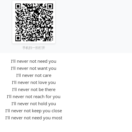
手机扫一扫打开
I’ll never not need you
I’ll never not want you
I’ll never not care
I’ll never not love you
I’ll never not be there
I’ll never not reach for you
I’ll never not hold you
I’ll never not keep you close
I’ll never not need you most