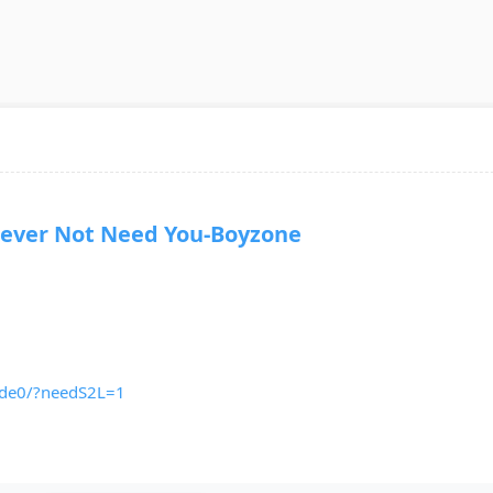
ver Not Need You-Boyzone
ide0/?needS2L=1