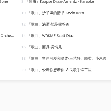
Zone
8
「歌曲」Kaapse Draai-Ameritz - Karaoke
10
「歌曲」沙子里的情书-Kevin Kern
12
「歌曲」滴沥滴沥-熊爸爸
chestra
14
「歌曲」WRKME-Scott Diaz
16
「歌曲」面具-吴情儿
18
「歌曲」留住可爱和温柔-王艺轩、顾柔、小恩俊
20
「歌曲」爱着你想着你-农民歌手谭三星