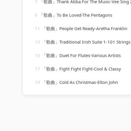
7
「歌曲」Thank Abba For The Music-Vee Sing 
9
「歌曲」To Be Loved-The Pentagons
11
「歌曲」People Get Ready-Aretha Franklin
13
「歌曲」Traditional Irish Suite 1-101 Strings Or
15
「歌曲」Duet For Flutes-Various Artists
17
「歌曲」Fight Fight Fight-Cool & Classy
19
「歌曲」Cold As Christmas-Elton John