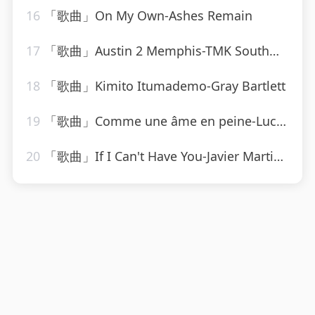
16
「歌曲」On My Own-Ashes Remain
17
「歌曲」Austin 2 Memphis-TMK South、Lil Wyte
18
「歌曲」Kimito Itumademo-Gray Bartlett
19
「歌曲」Comme une âme en peine-Lucky Blondo
20
「歌曲」If I Can't Have You-Javier Martinez