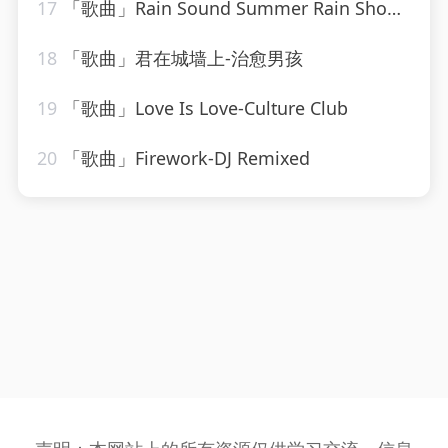
17
「歌曲」Rain Sound Summer Rain Showers-Echoes Of Nature、Soothing Nature Sounds、Rainforest Sounds
18
「歌曲」君在城墙上-治愈男孩
19
「歌曲」Love Is Love-Culture Club
20
「歌曲」Firework-DJ Remixed