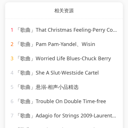
相关资源
1
「歌曲」That Christmas Feeling-Perry Como、Russ Case Orchestra
2
「歌曲」Pam Pam-Yandel、Wisin
3
「歌曲」Worried Life Blues-Chuck Berry
4
「歌曲」She A Slut-Westside Cartel
5
「歌曲」悬溺-相声小品精选
6
「歌曲」Trouble On Double Time-free
7
「歌曲」Adagio for Strings 2009-Laurent Wolf