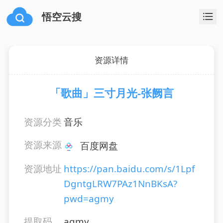
悟空云搜
资源详情
「歌曲」三寸月光-张阙言
资源分类
音乐
资源来源
百度网盘
资源地址
https://pan.baidu.com/s/1Lpf
DgntgLRW7PAz1NnBKsA?
pwd=agmy
提取码
agmy