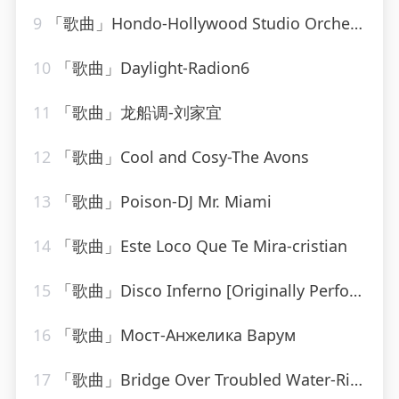
9
「歌曲」Hondo-Hollywood Studio Orchestra
10
「歌曲」Daylight-Radion6
11
「歌曲」龙船调-刘家宜
12
「歌曲」Cool and Cosy-The Avons
13
「歌曲」Poison-DJ Mr. Miami
14
「歌曲」Este Loco Que Te Mira-cristian
15
「歌曲」Disco Inferno [Originally Performed By The Trammps]-Musosis
16
「歌曲」Мост-Анжелика Варум
17
「歌曲」Bridge Over Troubled Water-Ringtone Track Masters