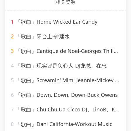
相关资源
1
「歌曲」Home-Wicked Ear Candy
2
「歌曲」阳台上-钟建水
3
「歌曲」Cantique de Noel-Georges Thill、Orchestra Armand Bernard
4
「歌曲」现实皆是负心人-DJ龙总、在忠
5
「歌曲」Screamin' Mimi Jeannie-Mickey Hawks
6
「歌曲」Down, Down, Down-Buck Owens
7
「歌曲」Chu Chu Ua-Cicco DJ、LinoB、Kiki
8
「歌曲」Dani California-Workout Music