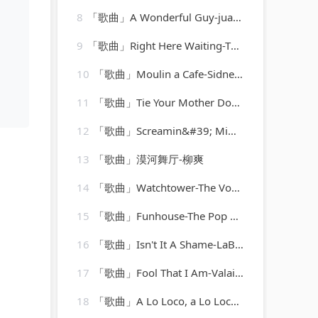
8
「歌曲」A Wonderful Guy-juanita hall、Barbara Luna、ezio pinza、william tabbert
9
「歌曲」Right Here Waiting-The 80's Hits
10
「歌曲」Moulin a Cafe-Sidney Bechet
11
「歌曲」Tie Your Mother Down-A-Type Player
12
「歌曲」Screamin&#39; Mimi Jeannie-Mickey Hawks
13
「歌曲」漠河舞厅-柳爽
14
「歌曲」Watchtower-The Vocal Masters
15
「歌曲」Funhouse-The Pop Heroes
16
「歌曲」Isn't It A Shame-LaBelle
17
「歌曲」Fool That I Am-Valaida Snow
18
「歌曲」A Lo Loco, a Lo Loco-Trio Guadalajara