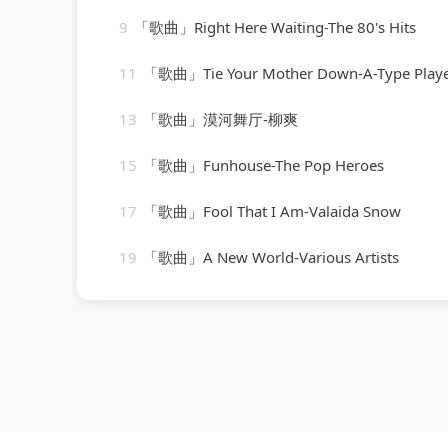
9
「歌曲」Right Here Waiting-The 80's Hits
11
「歌曲」Tie Your Mother Down-A-Type Play
13
「歌曲」漠河舞厅-柳爽
15
「歌曲」Funhouse-The Pop Heroes
17
「歌曲」Fool That I Am-Valaida Snow
19
「歌曲」A New World-Various Artists