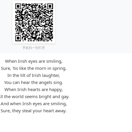
手机扫一扫打开
When Irish eyes are smiling,
Sure, 'tis like the morn in spring.
In the lilt of Irish laughter,
You can hear the angels sing.
When Irish hearts are happy,
ll the world seems bright and gay.
And when Irish eyes are smiling,
Sure, they steal your heart away.