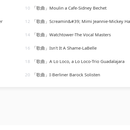
10
「歌曲」Moulin a Cafe-Sidney Bechet
er
12
「歌曲」Screamin&#39; Mimi Jeannie-Mickey H
14
「歌曲」Watchtower-The Vocal Masters
16
「歌曲」Isn't It A Shame-LaBelle
18
「歌曲」A Lo Loco, a Lo Loco-Trio Guadalajara
20
「歌曲」I-Berliner Barock Solisten