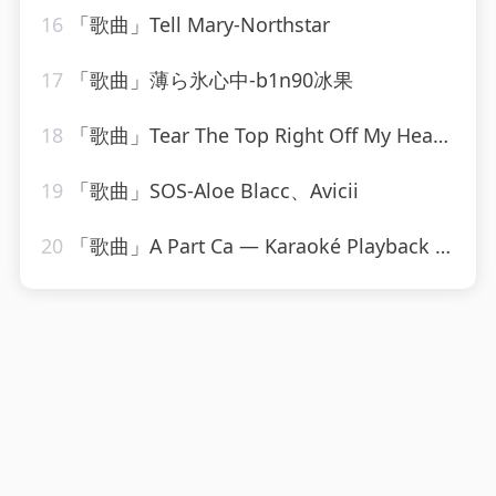
16
「歌曲」Tell Mary-Northstar
17
「歌曲」薄ら氷心中-b1n90冰果
18
「歌曲」Tear The Top Right Off My Head-The Monkees
19
「歌曲」SOS-Aloe Blacc、Avicii
20
「歌曲」A Part Ca — Karaoké Playback Instrumental — Rendu Célèbre Par Jacques Dutronc-Karaoke