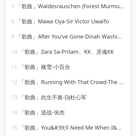
7
「歌曲」Waldesrauschen (Forest Murmurs), for Piano (Zwei Konzertetuden No. 1), S. 1451 No 1 Waldesrauschen
8
「歌曲」Mawa Oya-Sir Victor Uwaifo
9
「歌曲」After You've Gone-Dinah Washington(1)
10
「歌曲」Zara Sa-Pritam、KK、灵魂KK
11
「歌曲」殇雪-小百合
12
「歌曲」Running With That Crowd-The Charlie Daniels Band
13
「歌曲」此生不换-DJ杜心军
14
「歌曲」逆战-张杰
15
「歌曲」You&#39;ll Need Me When I&#39;m Long Gone-ethel waters