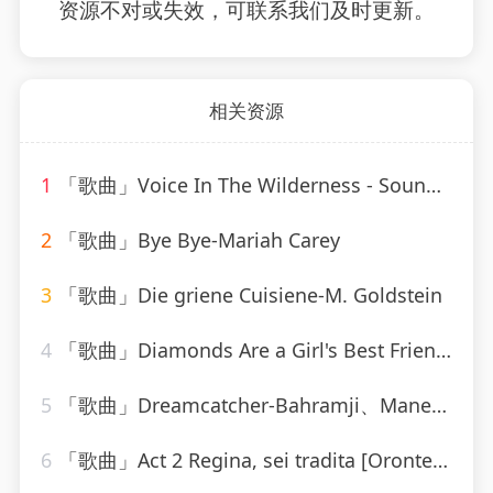
资源不对或失效，可联系我们及时更新。
相关资源
1
「歌曲」Voice In The Wilderness - Sound-A-Like-Studio Group
2
「歌曲」Bye Bye-Mariah Carey
3
「歌曲」Die griene Cuisiene-M. Goldstein
4
「歌曲」Diamonds Are a Girl's Best Friend-Marylin Monroe
5
「歌曲」Dreamcatcher-Bahramji、Maneesh de Moor、Bashir、Zhubin Kalhor、Sudha
6
「歌曲」Act 2 Regina, sei tradita [Oronte, Alcina]-william christie