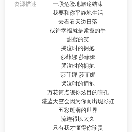
资源描述
一段危险地旅途结束
我要和你平静地生活
去看看天边日落
或许幸福就是紧握的手
甜蜜的笑
哭泣时的拥抱
莎菲娜 莎菲娜
哭泣时的拥抱
莎菲娜 莎菲娜
哭泣时的拥抱
万花筒点缀你炫目的瞳孔
湛蓝天空会因为你而出现彩虹
五彩斑斓的世界
流连得以太久
只有我才懂得你珍贵