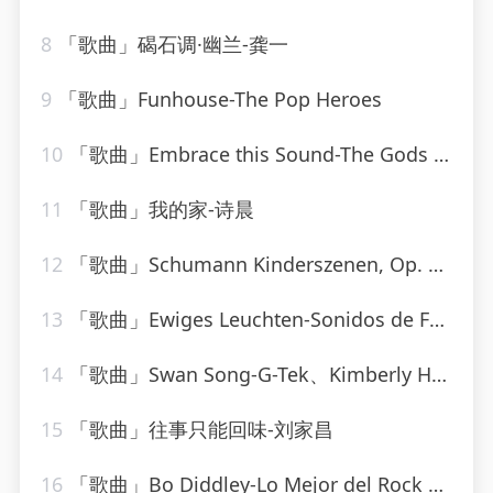
8
「歌曲」碣石调·幽兰-龚一
9
「歌曲」Funhouse-The Pop Heroes
10
「歌曲」Embrace this Sound-The Gods Gifted
11
「歌曲」我的家-诗晨
12
「歌曲」Schumann Kinderszenen, Op. 15 8. Am Kamin-Paul Badura-Skoda
13
「歌曲」Ewiges Leuchten-Sonidos de Fuego、Entspannungsmusik、Spa Channel
14
「歌曲」Swan Song-G-Tek、Kimberly Hale
15
「歌曲」往事只能回味-刘家昌
16
「歌曲」Bo Diddley-Lo Mejor del Rock de los 50