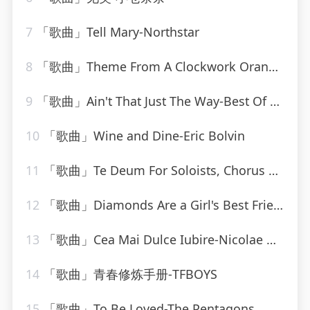
7
「歌曲」Tell Mary-Northstar
8
「歌曲」Theme From A Clockwork Orange-Various Artists
9
「歌曲」Ain't That Just The Way-Best Of Hits (最佳点击率)
10
「歌曲」Wine and Dine-Eric Bolvin
11
「歌曲」Te Deum For Soloists, Chorus And Orchestra, H. 146 - Prélude. Rondeau
12
「歌曲」Diamonds Are a Girl's Best Friend-Marylin Monroe
13
「歌曲」Cea Mai Dulce Iubire-Nicolae Guta
14
「歌曲」青春修炼手册-TFBOYS
15
「歌曲」To Be Loved-The Pentagons