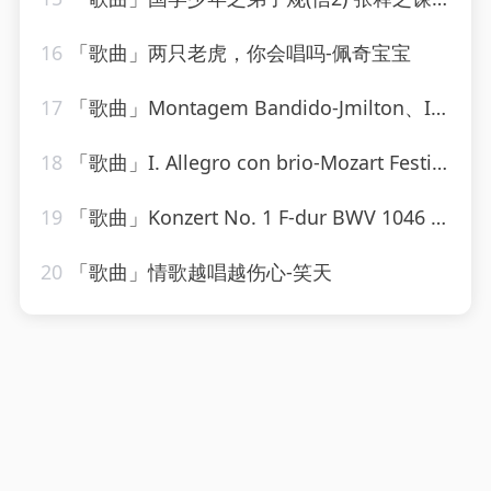
16
「歌曲」两只老虎，你会唱吗-佩奇宝宝
17
「歌曲」Montagem Bandido-Jmilton、Itamar MC_20260807_131339
18
「歌曲」I. Allegro con brio-Mozart Festival Orchestra、Alberto Lizzio
19
「歌曲」Konzert No. 1 F-dur BWV 1046 - Allegro-Karl Richter、The Munich Philharmonic Orchestra
20
「歌曲」情歌越唱越伤心-笑天