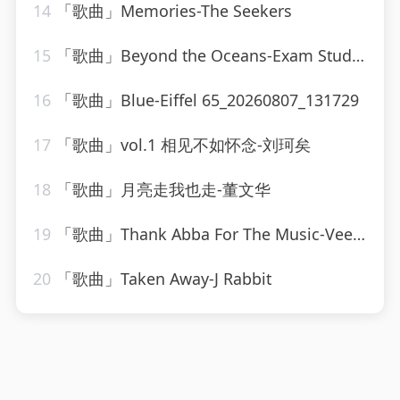
14
「歌曲」Memories-The Seekers
15
「歌曲」Beyond the Oceans-Exam Study Classical Music、Soothing Piano Collective、Chilled Jazz Masters
16
「歌曲」Blue-Eiffel 65_20260807_131729
17
「歌曲」vol.1 相见不如怀念-刘珂矣
18
「歌曲」月亮走我也走-董文华
19
「歌曲」Thank Abba For The Music-Vee Sing Zone
20
「歌曲」Taken Away-J Rabbit