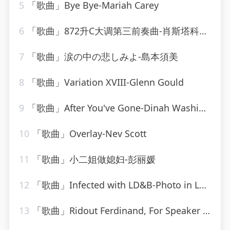
5
「歌曲」Bye Bye-Mariah Carey
6
「歌曲」872升C大调第三前奏曲-肖斯塔科维奇
7
「歌曲」涙の中の悲しみよ-島本須美
8
「歌曲」Variation XVIII-Glenn Gould
9
「歌曲」After You've Gone-Dinah Washington_20260807_131808
10
「歌曲」Overlay-Nev Scott
11
「歌曲」小二姐做媳妇-彭丽媛
12
「歌曲」Infected with LD&B-Photo in Lounge
13
「歌曲」Ridout Ferdinand, For Speaker And Solo Violin-Elena Bashkirova、gidon kremer