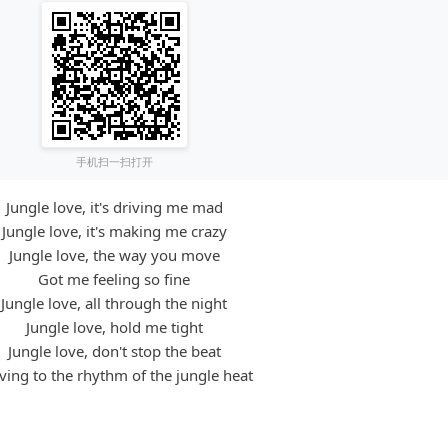
手机扫一扫打开
Jungle love, it's driving me mad
Jungle love, it's making me crazy
Jungle love, the way you move
Got me feeling so fine
Jungle love, all through the night
Jungle love, hold me tight
Jungle love, don't stop the beat
ing to the rhythm of the jungle heat