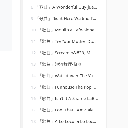
8
「歌曲」A Wonderful Guy-juanita hall、Barbara Luna、ezio pinza、william tabbert
9
「歌曲」Right Here Waiting-The 80's Hits
10
「歌曲」Moulin a Cafe-Sidney Bechet
11
「歌曲」Tie Your Mother Down-A-Type Player
12
「歌曲」Screamin&#39; Mimi Jeannie-Mickey Hawks
13
「歌曲」漠河舞厅-柳爽
14
「歌曲」Watchtower-The Vocal Masters
15
「歌曲」Funhouse-The Pop Heroes
16
「歌曲」Isn't It A Shame-LaBelle
17
「歌曲」Fool That I Am-Valaida Snow
18
「歌曲」A Lo Loco, a Lo Loco-Trio Guadalajara