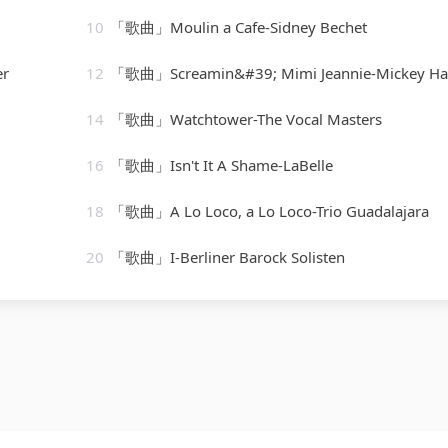
10
「歌曲」Moulin a Cafe-Sidney Bechet
er
12
「歌曲」Screamin&#39; Mimi Jeannie-Mickey H
14
「歌曲」Watchtower-The Vocal Masters
16
「歌曲」Isn't It A Shame-LaBelle
18
「歌曲」A Lo Loco, a Lo Loco-Trio Guadalajara
20
「歌曲」I-Berliner Barock Solisten