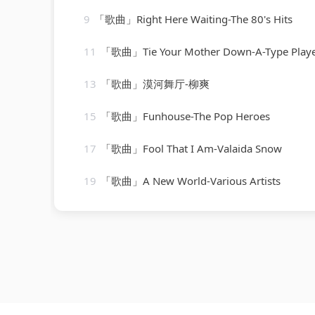
9
「歌曲」Right Here Waiting-The 80's Hits
11
「歌曲」Tie Your Mother Down-A-Type Play
13
「歌曲」漠河舞厅-柳爽
15
「歌曲」Funhouse-The Pop Heroes
17
「歌曲」Fool That I Am-Valaida Snow
19
「歌曲」A New World-Various Artists