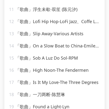
11
「歌曲」浮生未歇-双笙 (陈元汐)
12
「歌曲」Lofi Hip Hop-LoFi Jazz、Coffe Lofi、Sleepy Lofi Vibes、Chill LoFi Cafe
13
「歌曲」Slip Away-Various Artists
14
「歌曲」On a Slow Boat to China-Emile Ford & The Checkmates
15
「歌曲」Sob A Luz Do Sol-RPM
16
「歌曲」High Noon-The Fendermen
17
「歌曲」Is It My Love-The Three Degrees
18
「歌曲」一刀两断-陈慧琳
19
「歌曲」Found a Light-Lyn