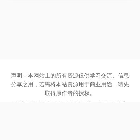
声明：本网站上的所有资源仅供学习交流、信息
分享之用，若需将本站资源用于商业用途，请先
取得原作者的授权。
若涉及您的版权或其他权益问题，请及时联系:
3162201930@qq.com
，我们将在第一时间处
理。
网站备案号：
豫ICP备2023032945号-1