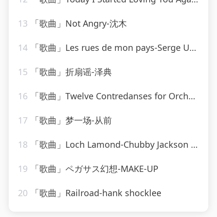
13
「歌曲」Not Angry-沈木
14
「歌曲」Les rues de mon pays-Serge Utgé-Royo
15
「歌曲」折扇谣-泽典
16
「歌曲」Twelve Contredanses for Orchestra, WoO 14 Contredanse No. 1 in C Major-Classical Artists
17
「歌曲」梦一场-从前
18
「歌曲」Loch Lamond-Chubby Jackson All-Stars Big Band
19
「歌曲」ペガサス幻想-MAKE-UP
20
「歌曲」Railroad-hank shocklee