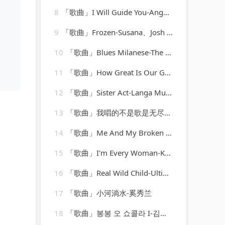
8
「歌曲」I Will Guide You-Angel Falls、R.I.B、Allam
9
「歌曲」Frozen-Susana、Josh Gabriel
10
「歌曲」Blues Milanese-The Modern Jazz Quartet
11
「歌曲」How Great Is Our God-Ibiza Fitness Music Workout
12
「歌曲」Sister Act-Langa Music、Cuebur
13
「歌曲」我唱的不是歌是无尽的心痛-魏佳艺.wav
14
「歌曲」Me And My Broken Heart-Push Baby
15
「歌曲」I'm Every Woman-Karaoke Diamonds
16
「歌曲」Real Wild Child-Ultimate Workout Hits_20260805_102612
17
「歌曲」小河淌水-奚秀兰
18
「歌曲」봉봉 오 쇼콜라 I-김상헌