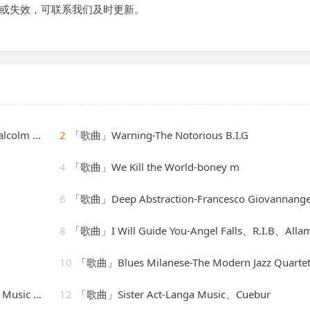
或失效，可联系我们及时更新。
 arnold
2
「歌曲」Warning-The Notorious B.I.G
4
「歌曲」We Kill the World-boney m
6
「歌曲」Deep Abstraction-Francesco Giovannange
8
「歌曲」I Will Guide You-Angel Falls、R.I.B、Alla
10
「歌曲」Blues Milanese-The Modern Jazz Quarte
 Workout
12
「歌曲」Sister Act-Langa Music、Cuebur