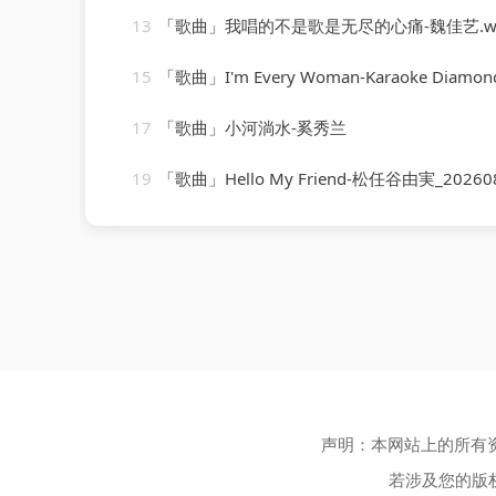
13
「歌曲」我唱的不是歌是无尽的心痛-魏佳艺.w
15
「歌曲」I'm Every Woman-Karaoke Diamon
17
「歌曲」小河淌水-奚秀兰
19
「歌曲」Hello My Friend-松任谷由実_20260805_
声明：本网站上的所有
若涉及您的版