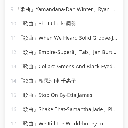
9
「歌曲」Yamandana-Dan Winter、Ryan T.、Dee Dee
10
「歌曲」Shot Clock-调羹
11
「歌曲」When We Heard Solid Groove-Jesse Rose、Oliver $
12
「歌曲」Empire-Super8、Tab、Jan Burton
13
「歌曲」Collard Greens And Black Eyed-Peas-Bud Powell
14
「歌曲」相思河畔-千惠子
15
「歌曲」Stop On By-Etta James
16
「歌曲」Shake That-Samantha Jade、Pitbull
17
「歌曲」We Kill the World-boney m