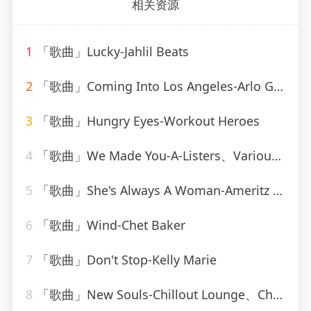
相关资源
1
「歌曲」Lucky-Jahlil Beats
2
「歌曲」Coming Into Los Angeles-Arlo Guthrie、Shenandoah
3
「歌曲」Hungry Eyes-Workout Heroes
4
「歌曲」We Made You-A-Listers、Various Artists
5
「歌曲」She's Always A Woman-Ameritz - Karaoke_20260807_141559
6
「歌曲」Wind-Chet Baker
7
「歌曲」Don't Stop-Kelly Marie
8
「歌曲」New Souls-Chillout Lounge、ChillHop Beats