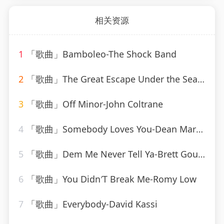
相关资源
1
「歌曲」Bamboleo-The Shock Band
2
「歌曲」The Great Escape Under the Sea-We Are Scientists
3
「歌曲」Off Minor-John Coltrane
4
「歌曲」Somebody Loves You-Dean Martin
5
「歌曲」Dem Me Never Tell Ya-Brett Gould
6
「歌曲」You Didn′T Break Me-Romy Low
7
「歌曲」Everybody-David Kassi