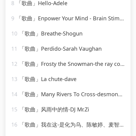
8
「歌曲」Hello-Adele
9
「歌曲」Enpower Your Mind - Brain Stimulation Music-Moonlight Richards
10
「歌曲」Breathe-Shogun
11
「歌曲」Perdido-Sarah Vaughan
12
「歌曲」Frosty the Snowman-the ray conniff singers
13
「歌曲」La chute-dave
14
「歌曲」Many Rivers To Cross-desmond dekker
15
「歌曲」风雨中的情-DJ Mr.Zi
16
「歌曲」我在这-是化为乌、陈敏婷、麦智钧