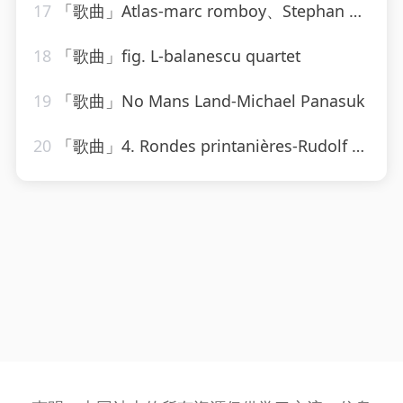
17
「歌曲」Atlas-marc romboy、Stephan Bodzin
18
「歌曲」fig. L-balanescu quartet
19
「歌曲」No Mans Land-Michael Panasuk
20
「歌曲」4. Rondes printanières-Rudolf Albert、Orchestre des Cento Soli