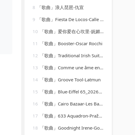
8
「歌曲」浪人琵琶-仇宣
9
「歌曲」Fiesta De Locos-Calle 13
10
「歌曲」爱你爱在心坎里-妩媚柔情筱尚儿
11
「歌曲」Booster-Oscar Rocchi
12
「歌曲」Traditional Irish Suite 1-101 Strings Orchestra
13
「歌曲」Comme une âme en peine-Lucky Blondo
14
「歌曲」Groove Tool-Latmun
15
「歌曲」Blue-Eiffel 65_20260807_131729
16
「歌曲」Cairo Bazaar-Les Baxter
17
「歌曲」633 Aquadron-Pražskákomornífilharmonie
18
「歌曲」Goodnight Irene-Gordon Jenkins