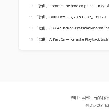
13
「歌曲」Comme une âme en peine-Lucky B
15
「歌曲」Blue-Eiffel 65_20260807_131729
17
「歌曲」633 Aquadron-Pražskákomornífilh
19
「歌曲」A Part Ca — Karaoké Playback Instrumental — Rendu Célèbre Par Jacques Dutr
声明：本网站上的所有
若涉及您的版