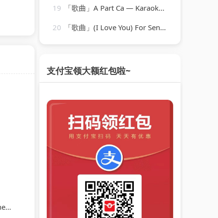
19
「歌曲」A Part Ca — Karaoké Playback Instrumental — Rendu Célèbre Par Jacques Dutronc-Karaoke
20
「歌曲」(I Love You) For Sentimental Reasons-John Leyton
支付宝领大额红包啦~
ra