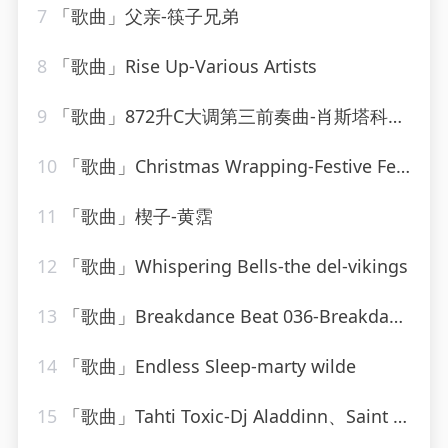
7
「歌曲」父亲-筷子兄弟
8
「歌曲」Rise Up-Various Artists
9
「歌曲」872升C大调第三前奏曲-肖斯塔科维奇
10
「歌曲」Christmas Wrapping-Festive Fever
11
「歌曲」楔子-黄霑
12
「歌曲」Whispering Bells-the del-vikings
13
「歌曲」Breakdance Beat 036-Breakdance Beat
14
「歌曲」Endless Sleep-marty wilde
15
「歌曲」Tahti Toxic-Dj Aladdinn、Saint Nich、Thouxanbanfauni