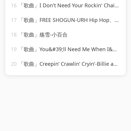
16
「歌曲」I Don't Need Your Rockin' Chair-Ameritz Tribute Club
17
「歌曲」FREE SHOGUN-URH Hip Hop、Shogun
18
「歌曲」殇雪-小百合
19
「歌曲」You&#39;ll Need Me When I&#39;m Long Gone-ethel waters
20
「歌曲」Creepin’ Crawlin’ Cryin’-Billie and Lillie