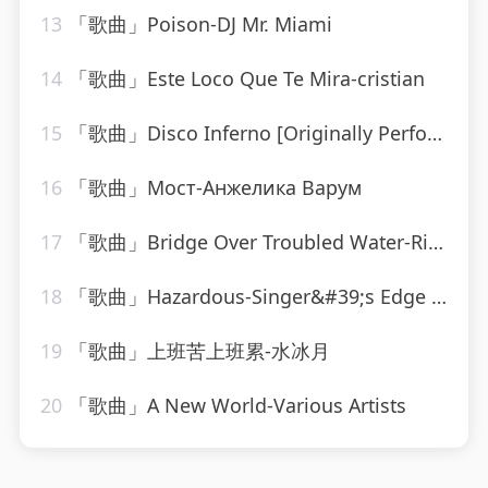
13
「歌曲」Poison-DJ Mr. Miami
14
「歌曲」Este Loco Que Te Mira-cristian
15
「歌曲」Disco Inferno [Originally Performed By The Trammps]-Musosis
16
「歌曲」Мост-Анжелика Варум
17
「歌曲」Bridge Over Troubled Water-Ringtone Track Masters
18
「歌曲」Hazardous-Singer&#39;s Edge Karaoke
19
「歌曲」上班苦上班累-水冰月
20
「歌曲」A New World-Various Artists