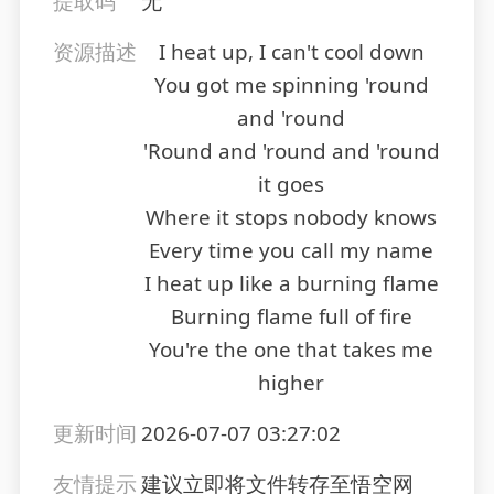
提取码
无
资源描述
I heat up, I can't cool down
You got me spinning 'round
and 'round
'Round and 'round and 'round
it goes
Where it stops nobody knows
Every time you call my name
I heat up like a burning flame
Burning flame full of fire
You're the one that takes me
higher
更新时间
2026-07-07 03:27:02
友情提示
建议立即将文件转存至悟空网