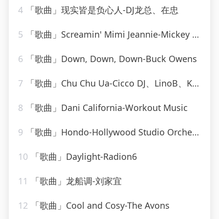
4
「歌曲」现实皆是负心人-DJ龙总、在忠
5
「歌曲」Screamin' Mimi Jeannie-Mickey Hawks
6
「歌曲」Down, Down, Down-Buck Owens
7
「歌曲」Chu Chu Ua-Cicco DJ、LinoB、Kiki
8
「歌曲」Dani California-Workout Music
9
「歌曲」Hondo-Hollywood Studio Orchestra
10
「歌曲」Daylight-Radion6
11
「歌曲」龙船调-刘家宜
12
「歌曲」Cool and Cosy-The Avons