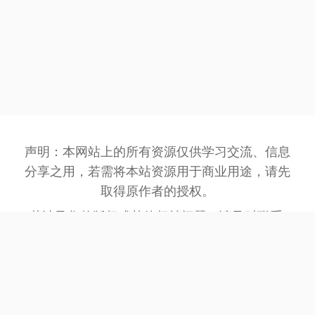
声明：本网站上的所有资源仅供学习交流、信息
分享之用，若需将本站资源用于商业用途，请先
取得原作者的授权。
若涉及您的版权或其他权益问题，请及时联系:
3162201930@qq.com
，我们将在第一时间处
理。
网站备案号：
豫ICP备2023032945号-1