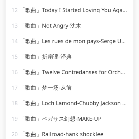
12
「歌曲」Today I Started Loving You Again-Merle Haggard、The Strangers
13
「歌曲」Not Angry-沈木
14
「歌曲」Les rues de mon pays-Serge Utgé-Royo
15
「歌曲」折扇谣-泽典
16
「歌曲」Twelve Contredanses for Orchestra, WoO 14 Contredanse No. 1 in C Major-Classical Artists
17
「歌曲」梦一场-从前
18
「歌曲」Loch Lamond-Chubby Jackson All-Stars Big Band
19
「歌曲」ペガサス幻想-MAKE-UP
20
「歌曲」Railroad-hank shocklee