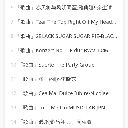
6
「歌曲」春天将与黎明同至,雅典娜!-余生请珍惜
7
「歌曲」Tear The Top Right Off My Head-The Monkees
8
「歌曲」2BLACK SUGAR SUGAR PIE-BLACK SUGAR SUGAR PIE (RAGGA、Grady Martin
9
「歌曲」Konzert No. 1 F-dur BWV 1046 - Allegro-Karl Richter、The Munich Philharmonic Orchestra
10
「歌曲」Suerte-The Party Group
11
「歌曲」张三的歌-李晓东
12
「歌曲」Cea Mai Dulce Iubire-Nicolae Guta
13
「歌曲」Turn Me On-MUSIC LAB JPN
14
「歌曲」必杀技-容祖儿、周柏豪