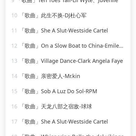
9
「歌曲」Ten Toes Tall-Lil Wyte、Juvenile
10
「歌曲」此生不换-DJ杜心军
11
「歌曲」She A Slut-Westside Cartel
12
「歌曲」On a Slow Boat to China-Emile Ford & The Checkmates
13
「歌曲」Village Dance-Clark Angela Faye
14
「歌曲」亲密爱人-Mr.kin
15
「歌曲」Sob A Luz Do Sol-RPM
16
「歌曲」天龙八部之宿敌-球球
17
「歌曲」She A Slut-Westside Cartel