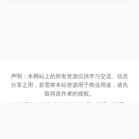
声明：本网站上的所有资源仅供学习交流、信息
分享之用，若需将本站资源用于商业用途，请先
取得原作者的授权。
若涉及您的版权或其他权益问题，请及时联系:
3162201930@qq.com
，我们将在第一时间处
理。
网站备案号：
豫ICP备2023032945号-1