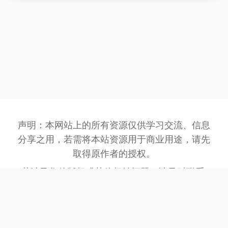
声明：本网站上的所有资源仅供学习交流、信息
分享之用，若需将本站资源用于商业用途，请先
取得原作者的授权。
若涉及您的版权或其他权益问题，请及时联系:
3162201930@qq.com
，我们将在第一时间处
理。
网站备案号：
豫ICP备2023032945号-1