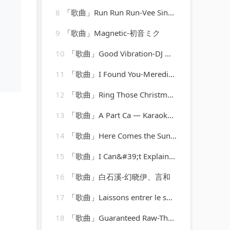
8
「歌曲」Run Run Run-Vee Sing Zone
9
「歌曲」Magnetic-初音ミク
10
「歌曲」Good Vibration-DJ Merlin、DJ C-Bass
11
「歌曲」I Found You-Meredith Call、Solarstone
12
「歌曲」Ring Those Christmas Bells-Peggy Lee
13
「歌曲」A Part Ca — Karaoké Playback Instrumental — Rendu Célèbre Par Jacques Dutronc-Karaoke
14
「歌曲」Here Comes the Sun-Cdm chartbreakers
15
「歌曲」I Can&#39;t Explain-Iggy Pop、K.K. Downing、Derek Sherinian
16
「歌曲」白石溪-幻晓伊、言和
17
「歌曲」Laissons entrer le soleil-François & The New Frenchies
18
「歌曲」Guaranteed Raw-The Notorious B.I.G