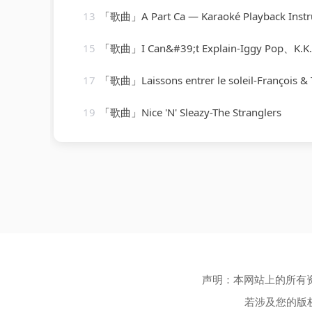
13
「歌曲」A Part Ca — Karaoké Playback Instrumental — Rendu Célèbre Par Jacques Dutr
15
「歌曲」I Can&#39;t Explain-Iggy Pop、K.K. Downing、Derek 
17
「歌曲」Laissons entrer le soleil-François & The New F
19
「歌曲」Nice 'N' Sleazy-The Stranglers
声明：本网站上的所有
若涉及您的版