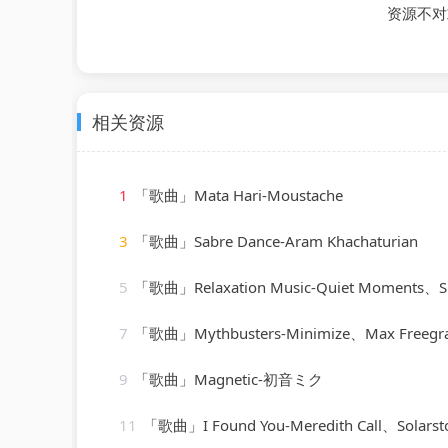
资源不对
相关资源
1
「歌曲」Mata Hari-Moustache
3
「歌曲」Sabre Dance-Aram Khachaturian
5
「歌曲」Relaxation Music-Quiet Moments、SPA、Spa Re
7
「歌曲」Mythbusters-Minimize、Max Freegr
9
「歌曲」Magnetic-初音ミク
11
「歌曲」I Found You-Meredith Call、Solarst