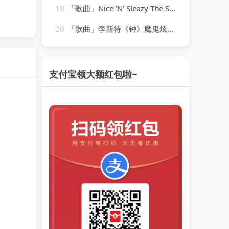
19
「歌曲」Nice 'N' Sleazy-The Stranglers
20
「歌曲」李斯特《钟》魔鬼炫技废手练习曲-姚悦钢琴老师
支付宝领大额红包啦~