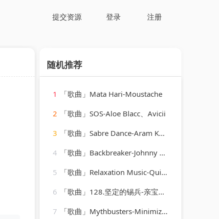
提交资源
登录
注册
随机推荐
1
「歌曲」Mata Hari-Moustache
2
「歌曲」SOS-Aloe Blacc、Avicii
3
「歌曲」Sabre Dance-Aram Khachaturian
4
「歌曲」Backbreaker-Johnny Hawksworth
5
「歌曲」Relaxation Music-Quiet Moments、SPA、Spa Relaxation
6
「歌曲」128.坚定的锡兵-亲宝儿歌动画
7
「歌曲」Mythbusters-Minimize、Max Freegrant