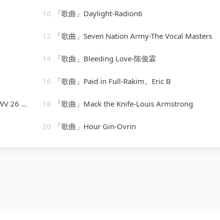
10
「歌曲」Daylight-Radion6
12
「歌曲」Seven Nation Army-The Vocal Masters
14
「歌曲」Bleeding Love-陈俊霖
16
「歌曲」Paid in Full-Rakim、Eric B
wie nichtig
18
「歌曲」Mack the Knife-Louis Armstrong
20
「歌曲」Hour Gin-Ovrin