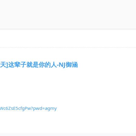
天]这辈子就是你的人-NJ御涵
aiDWc6ZsE5cfgPw?pwd=agmy