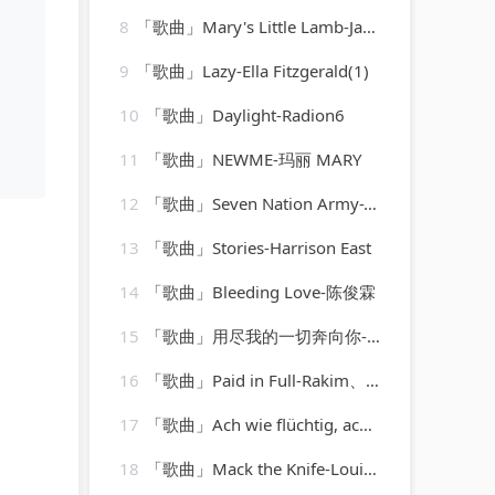
8
「歌曲」Mary's Little Lamb-James Darren
9
「歌曲」Lazy-Ella Fitzgerald(1)
10
「歌曲」Daylight-Radion6
11
「歌曲」NEWME-玛丽 MARY
12
「歌曲」Seven Nation Army-The Vocal Masters
13
「歌曲」Stories-Harrison East
14
「歌曲」Bleeding Love-陈俊霖
15
「歌曲」用尽我的一切奔向你-孤弋
16
「歌曲」Paid in Full-Rakim、Eric B
17
「歌曲」Ach wie flüchtig, ach wie nichtig, BWV 26 VI. Ach wie flüchtig, ach wie nichtig
18
「歌曲」Mack the Knife-Louis Armstrong