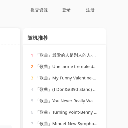
提交资源
登录
注册
随机推荐
1
「歌曲」最爱的人是别人的人-丹娜
2
「歌曲」Une larme tremble dans tes yeux jaloux, Op. 6 No. 4-Anton Diakov、Baldo Podic
3
「歌曲」My Funny Valentine-Chet Baker
4
「歌曲」(I Don&#39;t Stand) a Ghost of a Chance-cab calloway & his orchestra
5
「歌曲」You Never Really Wanted Me-Charlie Rich
6
「歌曲」Turning Point-Benny Golson
7
「歌曲」Minuet-New Symphony Orchestra