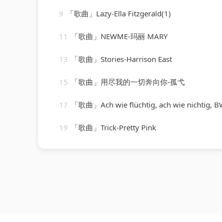
9
「歌曲」Lazy-Ella Fitzgerald(1)
11
「歌曲」NEWME-玛丽 MARY
13
「歌曲」Stories-Harrison East
15
「歌曲」用尽我的一切奔向你-孤弋
17
「歌曲」Ach wie flüchtig, ach wie nichtig, BWV 26 VI. Ach wie flüchtig, ach 
19
「歌曲」Trick-Pretty Pink