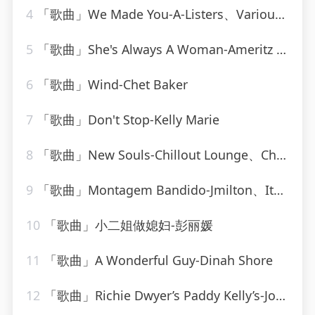
4
「歌曲」We Made You-A-Listers、Various Artists
5
「歌曲」She's Always A Woman-Ameritz - Karaoke_20260807_141559
6
「歌曲」Wind-Chet Baker
7
「歌曲」Don't Stop-Kelly Marie
8
「歌曲」New Souls-Chillout Lounge、ChillHop Beats
9
「歌曲」Montagem Bandido-Jmilton、Itamar MC_20260807_131339
10
「歌曲」小二姐做媳妇-彭丽媛
11
「歌曲」A Wonderful Guy-Dinah Shore
12
「歌曲」Richie Dwyer’s Paddy Kelly’s-Joe Burke