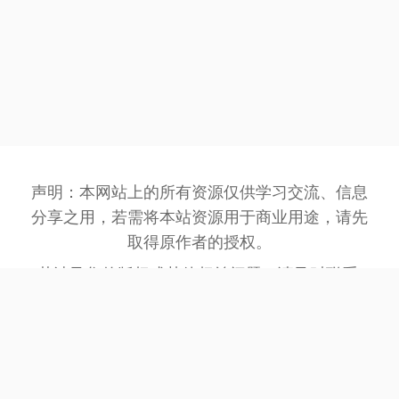
声明：本网站上的所有资源仅供学习交流、信息
分享之用，若需将本站资源用于商业用途，请先
取得原作者的授权。
若涉及您的版权或其他权益问题，请及时联系:
3162201930@qq.com
，我们将在第一时间处
理。
网站备案号：
豫ICP备2023032945号-1