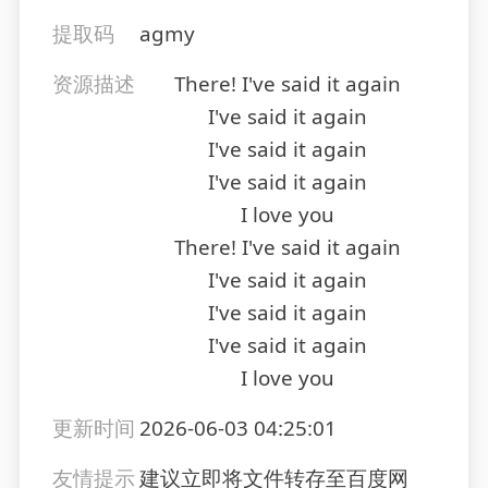
提取码
agmy
资源描述
There! I've said it again
I've said it again
I've said it again
I've said it again
I love you
There! I've said it again
I've said it again
I've said it again
I've said it again
I love you
更新时间
2026-06-03 04:25:01
友情提示
建议立即将文件转存至百度网