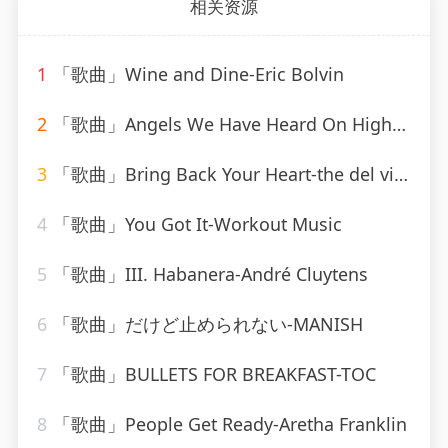
相关资源
1
「歌曲」Wine and Dine-Eric Bolvin
2
「歌曲」Angels We Have Heard On High-Mitchell Cardenas
3
「歌曲」Bring Back Your Heart-the del vikings
4
「歌曲」You Got It-Workout Music
5
「歌曲」III. Habanera-André Cluytens
6
「歌曲」だけど止められない-MANISH
7
「歌曲」BULLETS FOR BREAKFAST-TOC
8
「歌曲」People Get Ready-Aretha Franklin