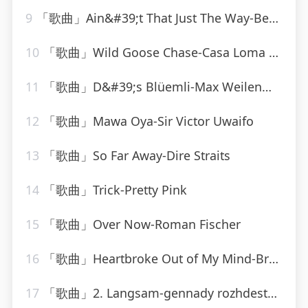
9
「歌曲」Ain&#39;t That Just The Way-Best Of Hits (最佳点击率)
10
「歌曲」Wild Goose Chase-Casa Loma Orchestra
11
「歌曲」D&#39;s Blüemli-Max Weilenmann Mit Seinen Volksmusikanten
12
「歌曲」Mawa Oya-Sir Victor Uwaifo
13
「歌曲」So Far Away-Dire Straits
14
「歌曲」Trick-Pretty Pink
15
「歌曲」Over Now-Roman Fischer
16
「歌曲」Heartbroke Out of My Mind-Brooks & Dunn
17
「歌曲」2. Langsam-gennady rozhdestvensky、jean martinon、Paris Conservatoire Orchestra