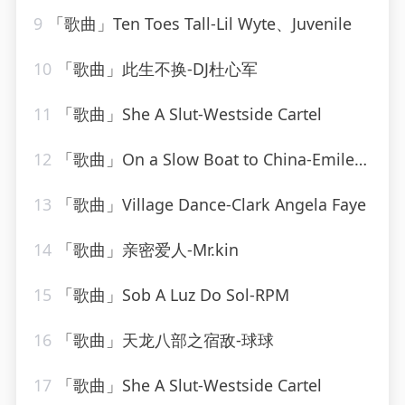
9
「歌曲」Ten Toes Tall-Lil Wyte、Juvenile
10
「歌曲」此生不换-DJ杜心军
11
「歌曲」She A Slut-Westside Cartel
12
「歌曲」On a Slow Boat to China-Emile Ford & The Checkmates
13
「歌曲」Village Dance-Clark Angela Faye
14
「歌曲」亲密爱人-Mr.kin
15
「歌曲」Sob A Luz Do Sol-RPM
16
「歌曲」天龙八部之宿敌-球球
17
「歌曲」She A Slut-Westside Cartel