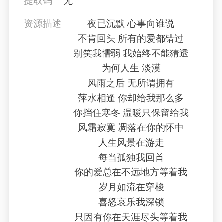
提取码
无
资源描述
夜已沉默 心事向谁说
不肯回头 所有的爱都错过
别笑我懦弱 我始终不能猜透
为何人生 淡漠
风雨之后 无所谓拥有
萍水相逢 你却给我那么多
你挡住寒冬 温暖只保留给我
风霜寂寞 凋落在你的怀中
人生风景在游走
每当孤独我回首
你的爱总在不远地方等着我
岁月如流在穿梭
喜怒哀乐我深锁
只因有你在天涯尽头等着我