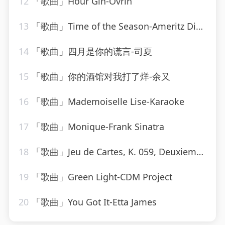
12
「歌曲」Hour Gin-Ovrin
13
「歌曲」Time of the Season-Ameritz Digital Karaoke
14
「歌曲」四月是你的谎言-司夏
15
「歌曲」你的酒馆对我打了烊-余又
16
「歌曲」Mademoiselle Lise-Karaoke
17
「歌曲」Monique-Frank Sinatra
18
「歌曲」Jeu de Cartes, K. 059, Deuxieme Donne Introduction. Alla breve-Neeme Järvi
19
「歌曲」Green Light-CDM Project
20
「歌曲」You Got It-Etta James