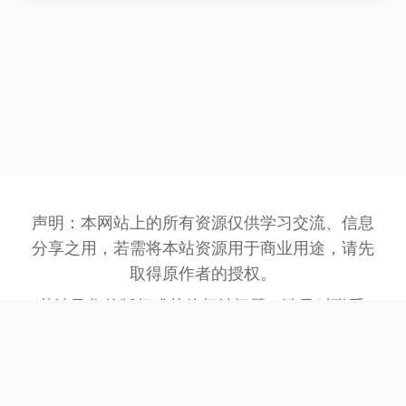
声明：本网站上的所有资源仅供学习交流、信息
分享之用，若需将本站资源用于商业用途，请先
取得原作者的授权。
若涉及您的版权或其他权益问题，请及时联系:
3162201930@qq.com
，我们将在第一时间处
理。
网站备案号：
豫ICP备2023032945号-1