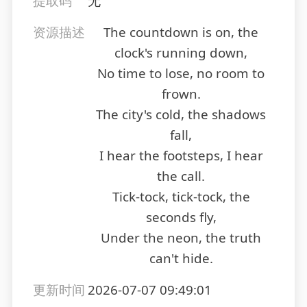
提取码
无
资源描述
The countdown is on, the
clock's running down,
No time to lose, no room to
frown.
The city's cold, the shadows
fall,
I hear the footsteps, I hear
the call.
Tick-tock, tick-tock, the
seconds fly,
Under the neon, the truth
can't hide.
更新时间
2026-07-07 09:49:01