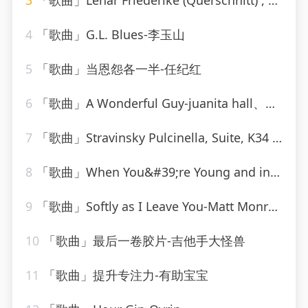
3
「歌曲」Lehár Friederike (Querschnitt) , 1.Akt 'Blicke ich auf Deine Hände'-rudolf schock
4
「歌曲」G.L. Blues-李玉山
5
「歌曲」当恩怨各一半-任纪红
6
「歌曲」A Wonderful Guy-juanita hall、Barbara Luna、ezio pinza、william tabbert
7
「歌曲」Stravinsky Pulcinella, Suite, K34 III. Scherzino – Allegro – Andantino
8
「歌曲」When You&#39;re Young and in Love-John Alford
9
「歌曲」Softly as I Leave You-Matt Monro_20260805_113816
10
「歌曲」最后一卷胶片-吉他手大怪兽
11
「歌曲」提升专注力-有助宝宝