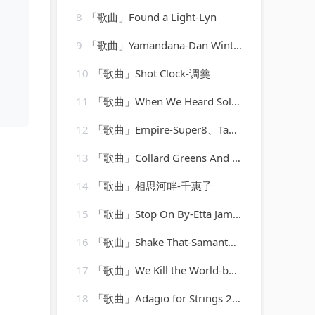
8
「歌曲」Found a Light-Lyn
9
「歌曲」Yamandana-Dan Winter、Ryan T.、Dee Dee
10
「歌曲」Shot Clock-调羹
11
「歌曲」When We Heard Solid Groove-Jesse Rose、Oliver $
12
「歌曲」Empire-Super8、Tab、Jan Burton
13
「歌曲」Collard Greens And Black Eyed-Peas-Bud Powell
14
「歌曲」相思河畔-千惠子
15
「歌曲」Stop On By-Etta James
16
「歌曲」Shake That-Samantha Jade、Pitbull
17
「歌曲」We Kill the World-boney m
18
「歌曲」Adagio for Strings 2009-Laurent Wolf