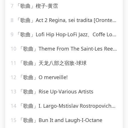
7
「歌曲」楔子-黄霑
8
「歌曲」Act 2 Regina, sei tradita [Oronte, Alcina]-william christie
9
「歌曲」Lofi Hip Hop-LoFi Jazz、Coffe Lofi、Sleepy Lofi Vibes、Chill LoFi Cafe
10
「歌曲」Theme From The Saint-Les Reed Brass
11
「歌曲」天龙八部之宿敌-球球
12
「歌曲」O merveille!
13
「歌曲」Rise Up-Various Artists
14
「歌曲」I. Largo-Mstislav Rostropovich、Boston Symphony Orchestra、小澤征爾
15
「歌曲」Bun It and Laugh-I-Octane