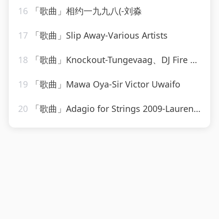
16
「歌曲」相约一九九八(-刘淼
17
「歌曲」Slip Away-Various Artists
18
「歌曲」Knockout-Tungevaag、DJ Fire House
19
「歌曲」Mawa Oya-Sir Victor Uwaifo
20
「歌曲」Adagio for Strings 2009-Laurent Wolf