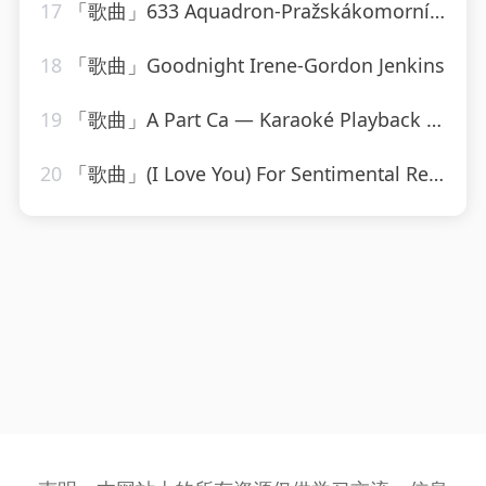
17
「歌曲」633 Aquadron-Pražskákomornífilharmonie
18
「歌曲」Goodnight Irene-Gordon Jenkins
19
「歌曲」A Part Ca — Karaoké Playback Instrumental — Rendu Célèbre Par Jacques Dutronc-Karaoke
20
「歌曲」(I Love You) For Sentimental Reasons-John Leyton