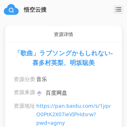
悟空云搜
资源详情
「歌曲」ラブソングかもしれない-
喜多村英梨、明坂聡美
资源分类
音乐
资源来源
百度网盘
资源地址
https://pan.baidu.com/s/1jqv
O0PtK2X07ieVIPHdsrw?
pwd=agmy