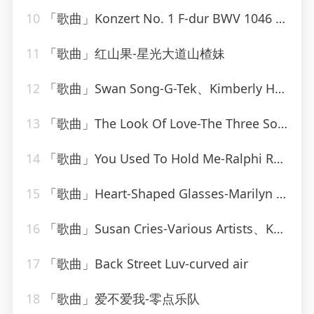
10
「歌曲」Konzert No. 1 F-dur BWV 1046 - Allegro-Karl Richter、The Munich Philharmonic Orchestra
11
「歌曲」红山果-星光大道山楂妹
12
「歌曲」Swan Song-G-Tek、Kimberly Hale
13
「歌曲」The Look Of Love-The Three Sounds
14
「歌曲」You Used To Hold Me-Ralphi Rosario
15
「歌曲」Heart-Shaped Glasses-Marilyn Manson
16
「歌曲」Susan Cries-Various Artists、Kahua Music Ltd、Matthew Loots、Matthew Prehn
17
「歌曲」Back Street Luv-curved air
18
「歌曲」爱不爱我-零点乐队