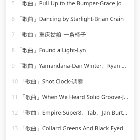
5
「歌曲」Pull Up to the Bumper-Grace Jones、Funkstar de Luxe
6
「歌曲」Dancing by Starlight-Brian Crain
7
「歌曲」重庆姑娘-一条椅子
8
「歌曲」Found a Light-Lyn
9
「歌曲」Yamandana-Dan Winter、Ryan T.、Dee Dee
10
「歌曲」Shot Clock-调羹
11
「歌曲」When We Heard Solid Groove-Jesse Rose、Oliver $
12
「歌曲」Empire-Super8、Tab、Jan Burton
13
「歌曲」Collard Greens And Black Eyed-Peas-Bud Powell