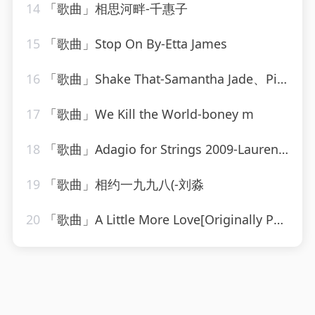
14
「歌曲」相思河畔-千惠子
15
「歌曲」Stop On By-Etta James
16
「歌曲」Shake That-Samantha Jade、Pitbull
17
「歌曲」We Kill the World-boney m
18
「歌曲」Adagio for Strings 2009-Laurent Wolf
19
「歌曲」相约一九九八(-刘淼
20
「歌曲」A Little More Love[Originally Performed by Vince Gill]-Karaoke Diamonds