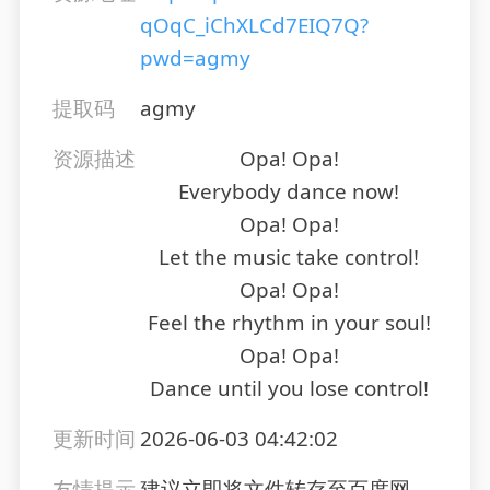
qOqC_iChXLCd7EIQ7Q?
pwd=agmy
提取码
agmy
资源描述
Opa! Opa!
Everybody dance now!
Opa! Opa!
Let the music take control!
Opa! Opa!
Feel the rhythm in your soul!
Opa! Opa!
Dance until you lose control!
更新时间
2026-06-03 04:42:02
友情提示
建议立即将文件转存至百度网