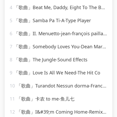
4
「歌曲」Beat Me, Daddy, Eight To The Bar-Ella Fitzgerald
5
「歌曲」Samba Pa Ti-A-Type Player
6
「歌曲」II. Menuetto-jean-françois paillard
7
「歌曲」Somebody Loves You-Dean Martin
8
「歌曲」The Jungle-Sound Effects
9
「歌曲」Love Is All We Need-The Hit Co
10
「歌曲」Turandot Nessun dorma-Franck Pourcel
11
「歌曲」卡农 to me-鱼儿七
12
「歌曲」I&#39;m Coming Home-Remixed Hits Factory