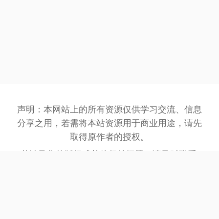
声明：本网站上的所有资源仅供学习交流、信息
分享之用，若需将本站资源用于商业用途，请先
取得原作者的授权。
若涉及您的版权或其他权益问题，请及时联系:
3162201930@qq.com
，我们将在第一时间处
理。
网站备案号：
豫ICP备2023032945号-1